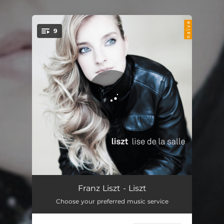
9
You're all set!
Années de pèlerinage II (Après une lecture du Dante: Fantasia quasi sonata)
16:58
Franz Liszt - Liszt
Choose your preferred music service
Lacrymosa (After Mozart)
05:06